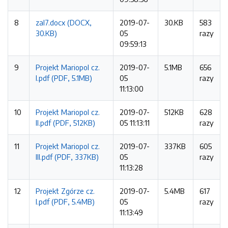
8
zal7.docx (DOCX,
2019-07-
30.KB
583
30.KB)
05
razy
09:59:13
9
Projekt Mariopol cz.
2019-07-
5.1MB
656
I.pdf (PDF, 5.1MB)
05
razy
11:13:00
10
Projekt Mariopol cz.
2019-07-
512KB
628
II.pdf (PDF, 512KB)
05 11:13:11
razy
11
Projekt Mariopol cz.
2019-07-
337KB
605
III.pdf (PDF, 337KB)
05
razy
11:13:28
12
Projekt Zgórze cz.
2019-07-
5.4MB
617
I.pdf (PDF, 5.4MB)
05
razy
11:13:49