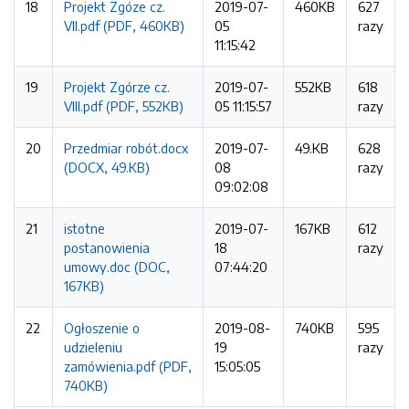
18
Projekt Zgóze cz.
2019-07-
460KB
627
VII.pdf (PDF, 460KB)
05
razy
11:15:42
19
Projekt Zgórze cz.
2019-07-
552KB
618
VIII.pdf (PDF, 552KB)
05 11:15:57
razy
20
Przedmiar robót.docx
2019-07-
49.KB
628
(DOCX, 49.KB)
08
razy
09:02:08
21
istotne
2019-07-
167KB
612
postanowienia
18
razy
umowy.doc (DOC,
07:44:20
167KB)
22
Ogłoszenie o
2019-08-
740KB
595
udzieleniu
19
razy
zamówienia.pdf (PDF,
15:05:05
740KB)