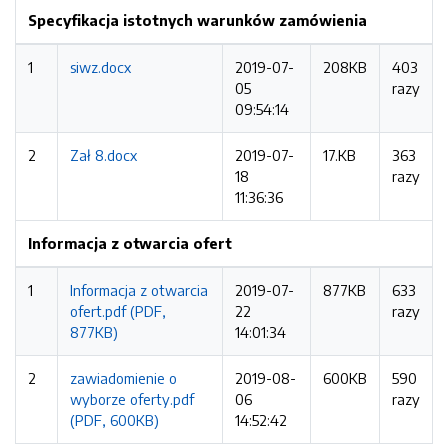
Specyfikacja istotnych warunków zamówienia
1
siwz.docx
2019-07-
208KB
403
05
razy
09:54:14
2
Zał 8.docx
2019-07-
17.KB
363
18
razy
11:36:36
Informacja z otwarcia ofert
1
Informacja z otwarcia
2019-07-
877KB
633
ofert.pdf (PDF,
22
razy
877KB)
14:01:34
2
zawiadomienie o
2019-08-
600KB
590
wyborze oferty.pdf
06
razy
(PDF, 600KB)
14:52:42