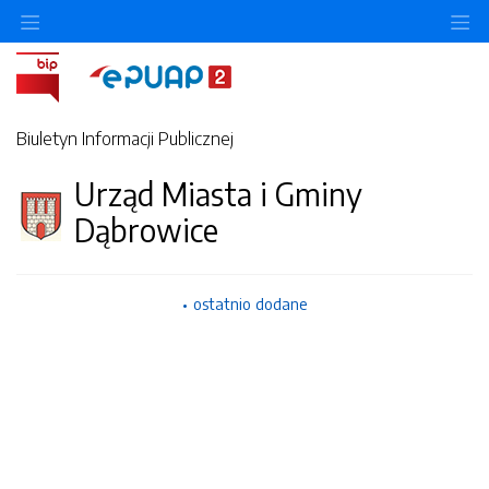
Ukryj/pokaż menu przedmiotowe
Uk
Biuletyn Informacji Publicznej
Urząd Miasta i Gminy
Dąbrowice
ostatnio dodane