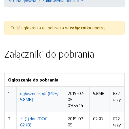
Strona główna
Zamówienia publiczne
Treść ogłoszenia do pobrania w
załączniku
poniżej.
Załączniki do pobrania
Ogłoszenie do pobrania
1
ogłoszenie.pdf (PDF,
2019-07-
5.8MB
632
5.8MB)
05
razy
09:54:14
2
z1 (1).doc (DOC,
2019-07-
62KB
622
62KB)
05
razy