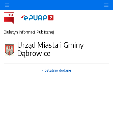
Ukryj/pokaż menu przedmiotowe
Uk
Biuletyn Informacji Publicznej
Urząd Miasta i Gminy
Dąbrowice
ostatnio dodane