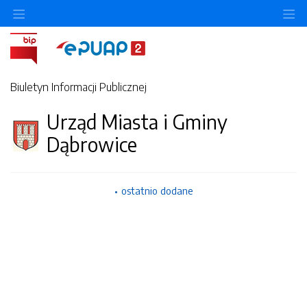
Ukryj/pokaż menu przedmiotowe
Uk
Biuletyn Informacji Publicznej
Urząd Miasta i Gminy
Dąbrowice
ostatnio dodane