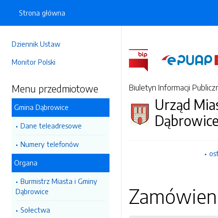
Strona główna
Dziennik Ustaw
Monitor Polski
Menu przedmiotowe
Biuletyn Informacji Publicz
Urząd Mia
Gmina Dąbrowice
Dąbrowic
Dane teleadresowe
Numery telefonów
os
Organa
Burmistrz Miasta i Gminy
Zamówienia
Dąbrowice
Sołectwa