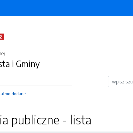
nej
sta i Gminy
e
Wyszukiwar
tatnio dodane
 publiczne - lista