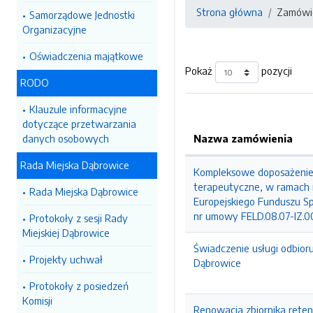
Strona główna
Zamówie
Samorządowe Jednostki
Organizacyjne
Oświadczenia majątkowe
Pokaż
pozycji
RODO
Klauzule informacyjne
dotyczące przetwarzania
danych osobowych
Nazwa zamówienia
Rada Miejska Dąbrowice
Kompleksowe doposażenie p
terapeutyczne, w ramach r
Rada Miejska Dąbrowice
Europejskiego Funduszu S
nr umowy FELD.08.07-IZ.0
Protokoły z sesji Rady
Miejskiej Dąbrowice
Świadczenie usługi odbior
Projekty uchwał
Dąbrowice
Protokoły z posiedzeń
Komisji
Renowacja zbiornika rete