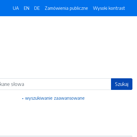
UA
EN
DE
Zamówienia publiczne
Wysoki kontrast
ka
Szukaj
wyszukiwanie zaawansowane