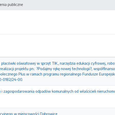
nia publiczne
lacówki oświatowej w sprzęt TIK, narzędzia edukacji cyfrowej, rob
ealizacji projektu pn.: ?Podajmy rękę nowej technologii?, współfina
połecznego Plus w ramach programu regionalnego Fundusze Europejski
0-0182/24-00.
u i zagospodarowania odpadów komunalnych od właścicieli nieruchomo
ncyjnego w miejscowości Dąbrowice