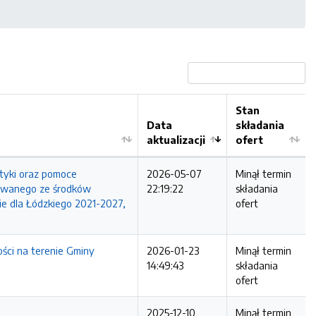
Stan
Data
składania
aktualizacji
ofert
otyki oraz pomoce
2026-05-07
Minął termin
nsowanego ze środków
22:19:22
składania
e dla Łódzkiego 2021-2027,
ofert
ści na terenie Gminy
2026-01-23
Minął termin
14:49:43
składania
ofert
2025-12-10
Minął termin