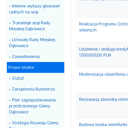
Imienne wykazy glosowań
radnych na sesji
Transmisje sesji Rady
Realizacja Programu Ochro
Miejskiej Dąbrowice
własnych
Uchwały Rady Miejskiej
Dąbrowice
Udzielenie i obsługa kre
1.500.000,00 PLN
Zawiadomienia
Prawo lokalne
Modernizacja oświetlenia 
Statut
Zarządzenia Burmistrza
Renowacja zbiornika rete
Plan zagospodarowania
przestrzennego Gminy
Dąbrowice
Strategia Rozwoju Gminy
Budowa boiska wielofunkc