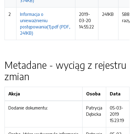
374KB)
2
Informacja o
2019-
241KB
588
unieważnieniu
03-20
razy
postępowania(1).pdf (PDF,
14:55:22
241KB)
Metadane - wyciąg z rejestru
zmian
Akcja
Osoba
Data
Dodanie dokumentu:
Patrycja
05-03-
Dębicka
2019
15:23:19