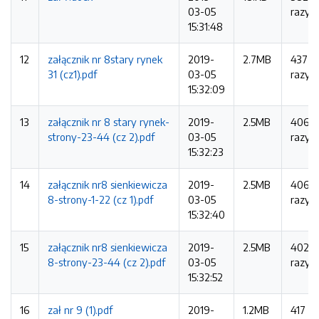
03-05
razy
15:31:48
12
załącznik nr 8stary rynek
2019-
2.7MB
437
31 (cz1).pdf
03-05
razy
15:32:09
13
załącznik nr 8 stary rynek-
2019-
2.5MB
406
strony-23-44 (cz 2).pdf
03-05
razy
15:32:23
14
załącznik nr8 sienkiewicza
2019-
2.5MB
406
8-strony-1-22 (cz 1).pdf
03-05
razy
15:32:40
15
załącznik nr8 sienkiewicza
2019-
2.5MB
402
8-strony-23-44 (cz 2).pdf
03-05
razy
15:32:52
16
zał nr 9 (1).pdf
2019-
1.2MB
417