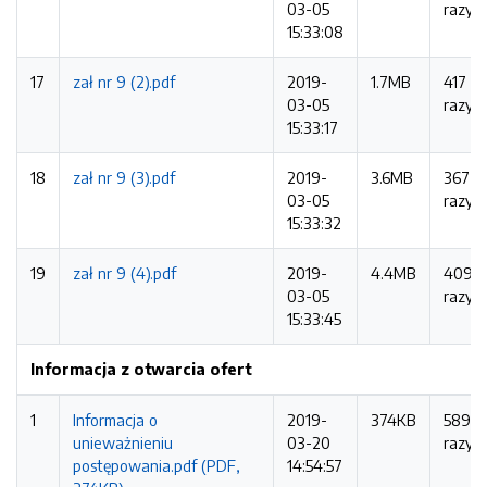
03-05
razy
15:33:08
17
zał nr 9 (2).pdf
2019-
1.7MB
417
03-05
razy
15:33:17
18
zał nr 9 (3).pdf
2019-
3.6MB
367
03-05
razy
15:33:32
19
zał nr 9 (4).pdf
2019-
4.4MB
409
03-05
razy
15:33:45
Informacja z otwarcia ofert
1
Informacja o
2019-
374KB
589
unieważnieniu
03-20
razy
postępowania.pdf (PDF,
14:54:57