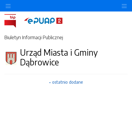
Ukryj/pokaż menu przedmiotowe
Uk
Biuletyn Informacji Publicznej
Urząd Miasta i Gminy
Dąbrowice
ostatnio dodane