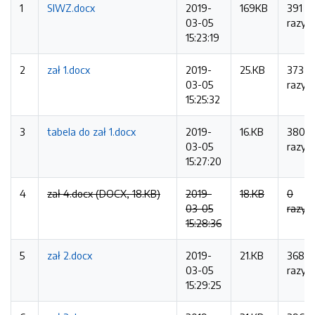
1
SIWZ.docx
2019-
169KB
391
03-05
razy
15:23:19
2
zał 1.docx
2019-
25.KB
373
03-05
razy
15:25:32
3
tabela do zał 1.docx
2019-
16.KB
380
03-05
razy
15:27:20
4
zał 4.docx (DOCX, 18.KB)
2019-
18.KB
0
03-05
razy
15:28:36
5
zał 2.docx
2019-
21.KB
368
03-05
razy
15:29:25