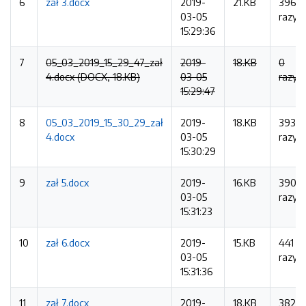
6
zał 3.docx
2019-
21.KB
396
03-05
razy
15:29:36
7
05_03_2019_15_29_47_zał
2019-
18.KB
0
4.docx (DOCX, 18.KB)
03-05
razy
15:29:47
8
05_03_2019_15_30_29_zał
2019-
18.KB
393
4.docx
03-05
razy
15:30:29
9
zał 5.docx
2019-
16.KB
390
03-05
razy
15:31:23
10
zał 6.docx
2019-
15.KB
441
03-05
razy
15:31:36
11
zał 7.docx
2019-
18.KB
382