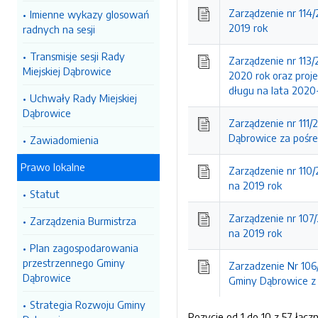
Zarządzenie nr 114
Imienne wykazy glosowań
2019 rok
radnych na sesji
Transmisje sesji Rady
Zarządzenie nr 113
Miejskiej Dąbrowice
2020 rok oraz proj
długu na lata 2020
Uchwały Rady Miejskiej
Dąbrowice
Zarządzenie nr 111
Dąbrowice za pośre
Zawiadomienia
Prawo lokalne
Zarządzenie nr 110
na 2019 rok
Statut
Zarządzenie nr 107
Zarządzenia Burmistrza
na 2019 rok
Plan zagospodarowania
przestrzennego Gminy
Zarzadzenie Nr 106
Dąbrowice
Gminy Dąbrowice z 
Strategia Rozwoju Gminy
Pozycje od 1 do 10 z 57 łączn