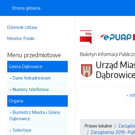
Strona główna
Dziennik Ustaw
Monitor Polski
Menu przedmiotowe
Biuletyn Informacji Publicz
Urząd Mia
Gmina Dąbrowice
Dąbrowic
Dane teleadresowe
Numery telefonów
os
Organa
Burmistrz Miasta i Gminy
Dąbrowice
Prawo lokalne
Zarządze
Sołectwa
Zarządzenia 2019- Publ