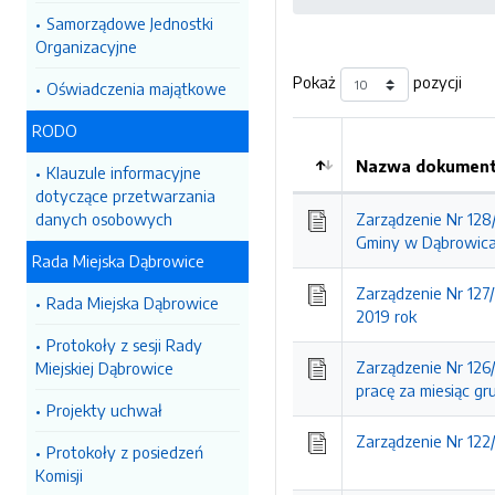
Samorządowe Jednostki
Organizacyjne
Pokaż
pozycji
Oświadczenia majątkowe
RODO
Nazwa dokumentu
Klauzule informacyjne
Kolejność
dotyczące przetwarzania
danych osobowych
Zarządzenie Nr 128
Gminy w Dąbrowic
Rada Miejska Dąbrowice
Zarządzenie Nr 127
Rada Miejska Dąbrowice
2019 rok
Protokoły z sesji Rady
Zarządzenie Nr 126
Miejskiej Dąbrowice
pracę za miesiąc gr
Projekty uchwał
Zarządzenie Nr 122
Protokoły z posiedzeń
Komisji