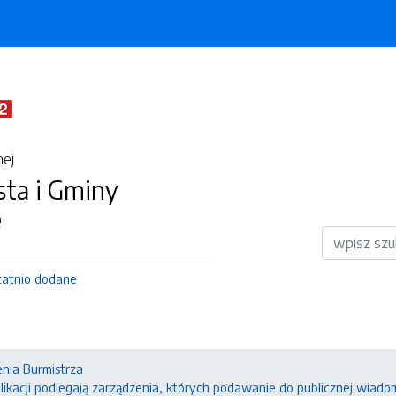
nej
sta i Gminy
e
Wyszukiwar
tatnio dodane
nia Burmistrza
ikacji podlegają zarządzenia, których podawanie do publicznej wiado