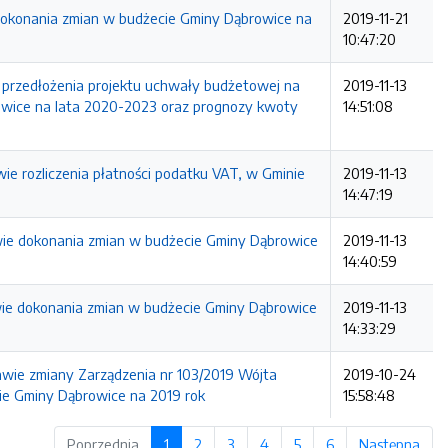
 dokonania zmian w budżecie Gminy Dąbrowice na
2019-11-21
10:47:20
: przedłożenia projektu uchwały budżetowej na
2019-11-13
rowice na lata 2020-2023 oraz prognozy kwoty
14:51:08
ie rozliczenia płatności podatku VAT, w Gminie
2019-11-13
14:47:19
awie dokonania zmian w budżecie Gminy Dąbrowice
2019-11-13
14:40:59
awie dokonania zmian w budżecie Gminy Dąbrowice
2019-11-13
14:33:29
awie zmiany Zarządzenia nr 103/2019 Wójta
2019-10-24
ie Gminy Dąbrowice na 2019 rok
15:58:48
Poprzednia
1
2
3
4
5
6
Następna