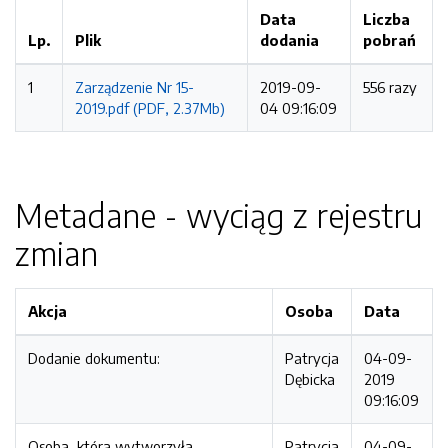
Data
Liczba
Lp.
Plik
dodania
pobrań
1
Zarządzenie Nr 15-
2019-09-
556 razy
2019.pdf (PDF, 2.37Mb)
04 09:16:09
Metadane - wyciąg z rejestru
zmian
Akcja
Osoba
Data
Dodanie dokumentu:
Patrycja
04-09-
Dębicka
2019
09:16:09
Osoba, która wytworzyła
Patrycja
04-09-