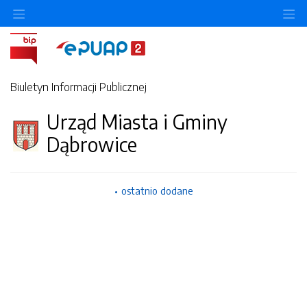
Ukryj/pokaż menu przedmiotowe
Uk
Biuletyn Informacji Publicznej
Urząd Miasta i Gminy
Dąbrowice
ostatnio dodane