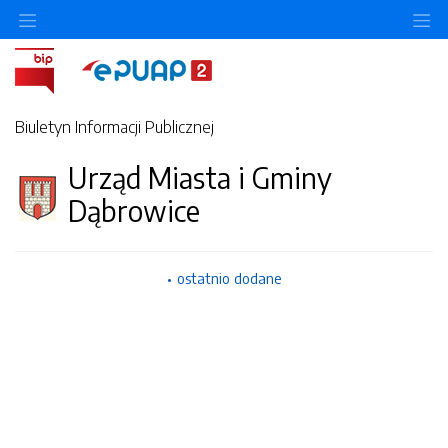
Ukryj/pokaż menu przedmiotowe
Uk
Biuletyn Informacji Publicznej
Urząd Miasta i Gminy
Dąbrowice
ostatnio dodane