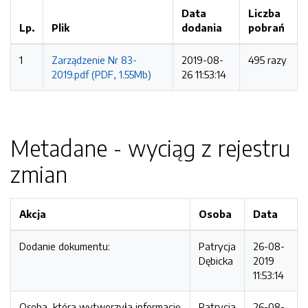
Data
Liczba
Lp.
Plik
dodania
pobrań
1
Zarządzenie Nr 83-
2019-08-
495 razy
2019.pdf (PDF, 1.55Mb)
26 11:53:14
Metadane - wyciąg z rejestru
zmian
Akcja
Osoba
Data
Dodanie dokumentu:
Patrycja
26-08-
Dębicka
2019
11:53:14
Osoba, która wytworzyła informację
Patrycja
26-08-