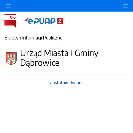
Ukryj/pokaż menu przedmiotowe
Uk
Biuletyn Informacji Publicznej
Urząd Miasta i Gminy
Dąbrowice
ostatnio dodane