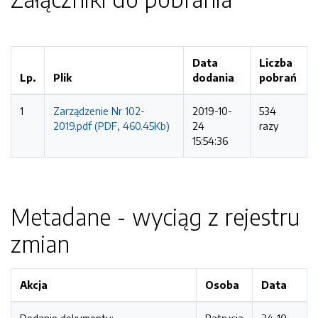
Data
Liczba
Lp.
Plik
dodania
pobrań
1
Zarządzenie Nr 102-
2019-10-
534
2019.pdf (PDF, 460.45Kb)
24
razy
15:54:36
Metadane - wyciąg z rejestru
zmian
Akcja
Osoba
Data