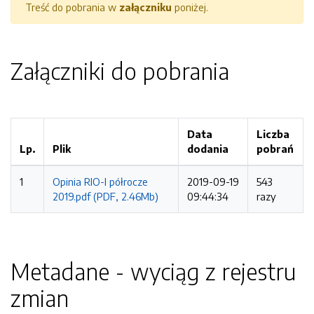
Treść do pobrania w
załączniku
poniżej.
Załączniki do pobrania
Data
Liczba
Lp.
Plik
dodania
pobrań
1
Opinia RIO-I półrocze
2019-09-19
543
2019.pdf (PDF, 2.46Mb)
09:44:34
razy
Metadane - wyciąg z rejestru
zmian