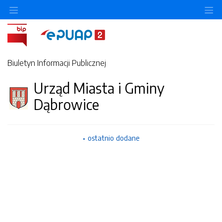
Ukryj/pokaż menu przedmiotowe
Uk
Biuletyn Informacji Publicznej
Urząd Miasta i Gminy
Dąbrowice
ostatnio dodane