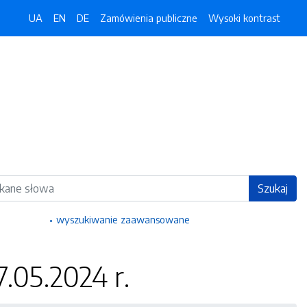
UA
EN
DE
Zamówienia publiczne
Wysoki kontrast
ka
Szukaj
wyszukiwanie zaawansowane
7.05.2024 r.