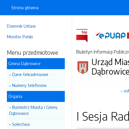
Strona główna
Dziennik Ustaw
Monitor Polski
Menu przedmiotowe
Biuletyn Informacji Publicz
Urząd Mia
Gmina Dąbrowice
Dąbrowic
Dane teleadresowe
Numery telefonów
os
Organa
Burmistrz Miasta i Gminy
I Sesja Ra
Dąbrowice
Sołectwa