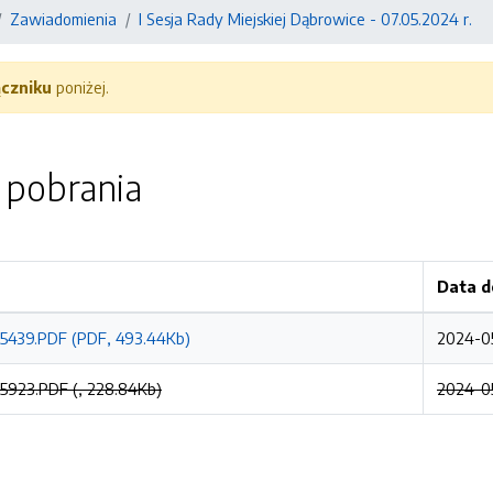
Zawiadomienia
I Sesja Rady Miejskiej Dąbrowice - 07.05.2024 r.
ączniku
poniżej.
o pobrania
Data d
439.PDF (PDF, 493.44Kb)
2024-05
923.PDF (, 228.84Kb)
2024-0