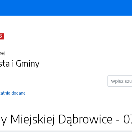
nej
sta i Gminy
e
Wyszukiwar
tatnio dodane
dy Miejskiej Dąbrowice - 0