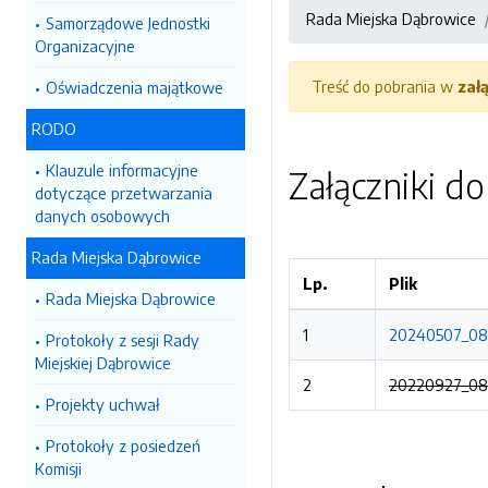
Rada Miejska Dąbrowice
Samorządowe Jednostki
Organizacyjne
Treść do pobrania w
zał
Oświadczenia majątkowe
RODO
Klauzule informacyjne
Załączniki d
dotyczące przetwarzania
danych osobowych
Rada Miejska Dąbrowice
Lp.
Plik
Rada Miejska Dąbrowice
1
20240507_085
Protokoły z sesji Rady
Miejskiej Dąbrowice
2
20220927_085
Projekty uchwał
Protokoły z posiedzeń
Komisji