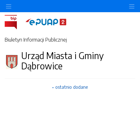
Ukryj/pokaż menu przedmiotowe
Uk
Biuletyn Informacji Publicznej
Urząd Miasta i Gminy
Dąbrowice
ostatnio dodane