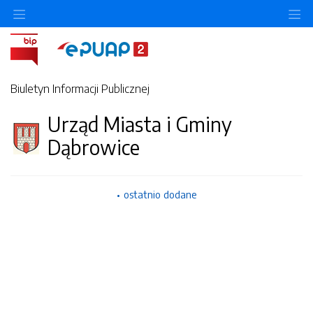
Ukryj/pokaż menu przedmiotowe
Uk
Biuletyn Informacji Publicznej
Urząd Miasta i Gminy
Dąbrowice
ostatnio dodane