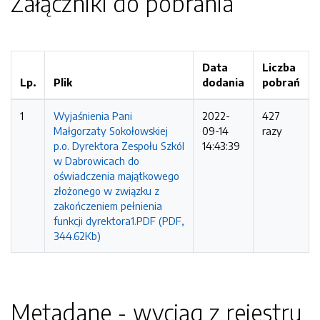
Załączniki do pobrania
Data
Liczba
Lp.
Plik
dodania
pobrań
1
Wyjaśnienia Pani
2022-
427
Małgorzaty Sokołowskiej
09-14
razy
p.o. Dyrektora Zespołu Szkól
14:43:39
w Dabrowicach do
oświadczenia majątkowego
złożonego w związku z
zakończeniem pełnienia
funkcji dyrektora1.PDF (PDF,
344.62Kb)
Metadane - wyciąg z rejestru