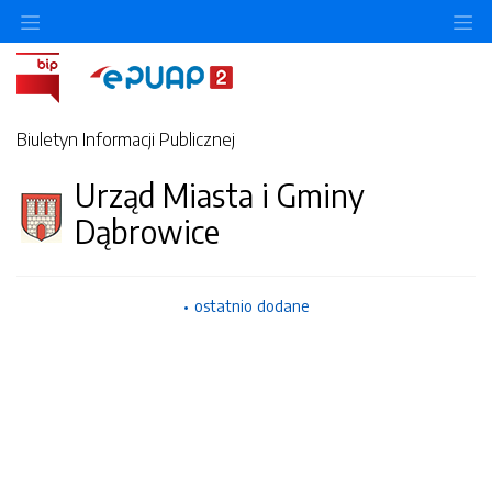
Ukryj/pokaż menu przedmiotowe
Uk
Biuletyn Informacji Publicznej
Urząd Miasta i Gminy
Dąbrowice
ostatnio dodane