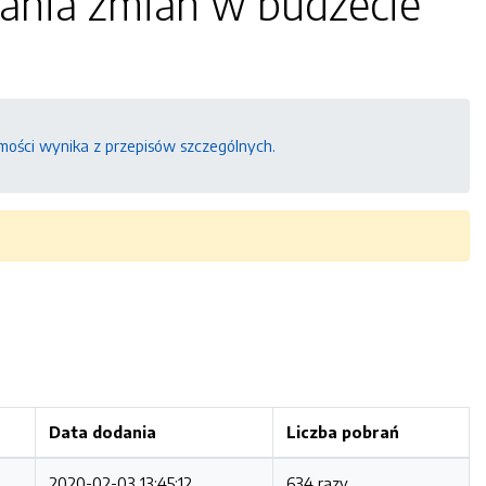
ania zmian w budżecie
mości wynika z przepisów szczególnych.
Data dodania
Liczba pobrań
2020-02-03 13:45:12
634 razy