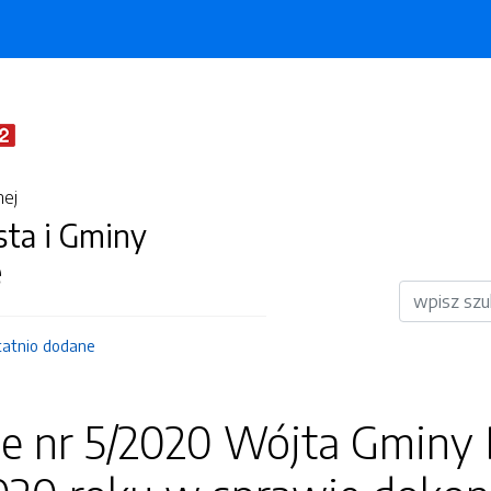
nej
sta i Gminy
e
Wyszukiwar
tatnio dodane
e nr 5/2020 Wójta Gminy 