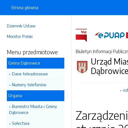
Strona główna
Dziennik Ustaw
Monitor Polski
Menu przedmiotowe
Biuletyn Informacji Publicz
Urząd Mia
Gmina Dąbrowice
Dąbrowic
Dane teleadresowe
Numery telefonów
os
Organa
Burmistrz Miasta i Gminy
Zarządzeni
Dąbrowice
Sołectwa