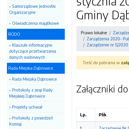
stycznia 
Samorządowe Jednostki
Gminy Dąb
Organizacyjne
Oświadczenia majątkowe
Prawo lokalne
Zarządze
RODO
Zarządzenia 2020- Pub
Zarządzenie nr 5/2020
Klauzule informacyjne
dotyczące przetwarzania
danych osobowych
Treść do pobrania w
zał
Rada Miejska Dąbrowice
Rada Miejska Dąbrowice
Załączniki d
Protokoły z sesji Rady
Miejskiej Dąbrowice
Projekty uchwał
Lp.
Plik
Protokoły z posiedzeń
Komisji
1
Zarządzenie Nr 