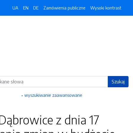
UA
EN
DE
Zamówienia publiczne
Wysoki kontrast
ka
Szukaj
wyszukiwanie zaawansowane
Dąbrowice z dnia 17