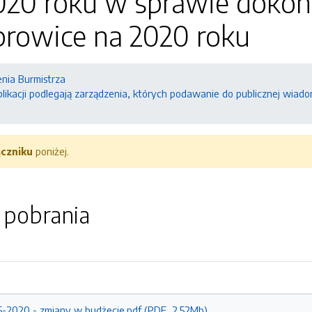
2020 roku w sprawie dokon
rowice na 2020 roku
nia Burmistrza
likacji podlegają zarządzenia, których podawanie do publicznej wiado
ączniku
poniżej.
o pobrania
5-2020 - zmiany w budżecie.pdf (PDF, 2.52Mb)