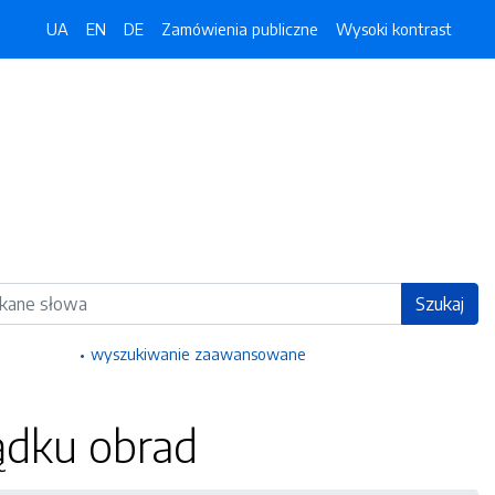
UA
EN
DE
Zamówienia publiczne
Wysoki kontrast
ka
Szukaj
wyszukiwanie zaawansowane
ądku obrad