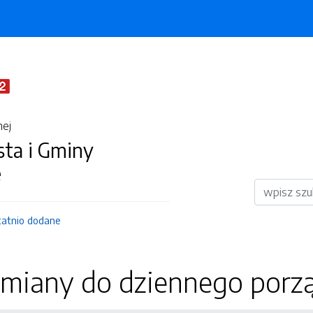
nej
sta i Gminy
e
Wyszukiwar
tatnio dodane
 zmiany do dziennego porz