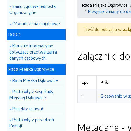
Rada Miejska Dąbrowice
Samorządowe Jednostki
Przyjęcie zmiany do d
Organizacyjne
Oświadczenia majątkowe
Treść do pobrania w
zał
RODO
Klauzule informacyjne
dotyczące przetwarzania
Załączniki d
danych osobowych
Rada Miejska Dąbrowice
Rada Miejska Dąbrowice
Lp.
Plik
Protokoły z sesji Rady
1
Głosowanie w sp
Miejskiej Dąbrowice
Projekty uchwał
Protokoły z posiedzeń
Metadane - w
Komisji