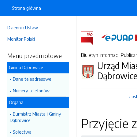
Strona główna
Dziennik Ustaw
Monitor Polski
Menu przedmiotowe
Biuletyn Informacji Publicz
Urząd Mia
Gmina Dąbrowice
Dąbrowic
Dane teleadresowe
Numery telefonów
os
Organa
Burmistrz Miasta i Gminy
Przyjęcie
Dąbrowice
Sołectwa