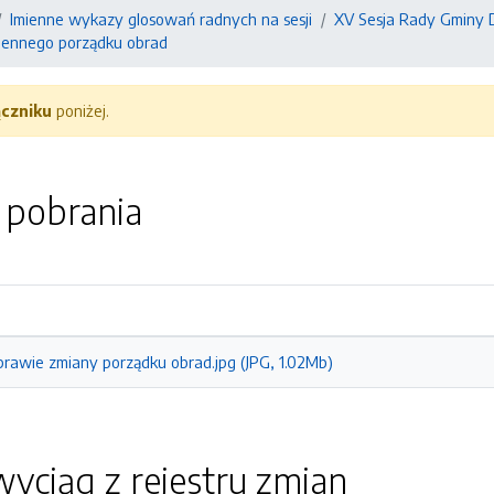
Imienne wykazy glosowań radnych na sesji
XV Sesja Rady Gminy Dą
ziennego porządku obrad
ączniku
poniżej.
o pobrania
rawie zmiany porządku obrad.jpg (JPG, 1.02Mb)
yciąg z rejestru zmian