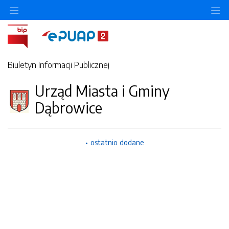
Ukryj/pokaż menu przedmiotowe
Uk
Biuletyn Informacji Publicznej
Urząd Miasta i Gminy
Dąbrowice
ostatnio dodane