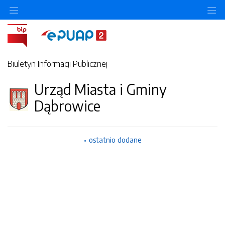
Ukryj/pokaż menu przedmiotowe
Uk
Biuletyn Informacji Publicznej
Urząd Miasta i Gminy
Dąbrowice
ostatnio dodane