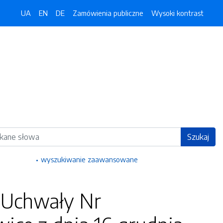
UA
EN
DE
Zamówienia publiczne
Wysoki kontrast
ka
Szukaj
wyszukiwanie zaawansowane
 Uchwały Nr