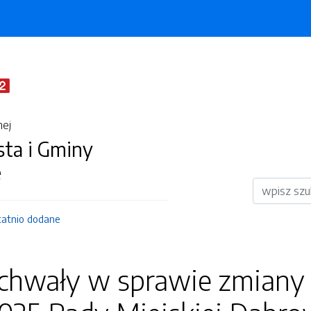
nej
sta i Gminy
e
Wyszukiwar
tatnio dodane
uchwały w sprawie zmiany