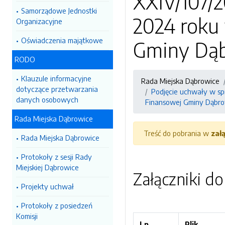
XXIV/107/2
Samorządowe Jednostki
2024 roku
Organizacyjne
Oświadczenia majątkowe
Gminy Dąb
RODO
Klauzule informacyjne
Rada Miejska Dąbrowice
dotyczące przetwarzania
Podjęcie uchwały w sp
danych osobowych
Finansowej Gminy Dąbro
Rada Miejska Dąbrowice
Treść do pobrania w
zał
Rada Miejska Dąbrowice
Protokoły z sesji Rady
Miejskiej Dąbrowice
Załączniki d
Projekty uchwał
Protokoły z posiedzeń
Komisji
Lp.
Plik