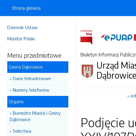
Strona główna
Dziennik Ustaw
Monitor Polski
Menu przedmiotowe
Biuletyn Informacji Publicz
Urząd Mia
Gmina Dąbrowice
Dąbrowic
Dane teleadresowe
Numery telefonów
os
Organa
Burmistrz Miasta i Gminy
Podjęcie 
Dąbrowice
Sołectwa