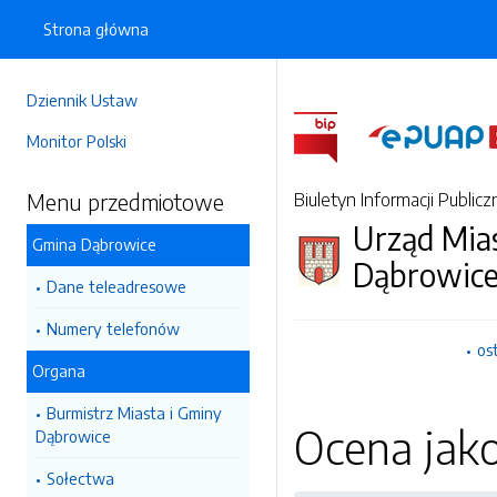
Strona główna
Dziennik Ustaw
Monitor Polski
Menu przedmiotowe
Biuletyn Informacji Publicz
Urząd Mia
Gmina Dąbrowice
Dąbrowic
Dane teleadresowe
Numery telefonów
os
Organa
Burmistrz Miasta i Gminy
Ocena jak
Dąbrowice
Sołectwa