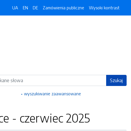
UA
EN
DE
Zamówienia publiczne
Wysoki kontrast
ka
Szukaj
wyszukiwanie zaawansowane
e - czerwiec 2025