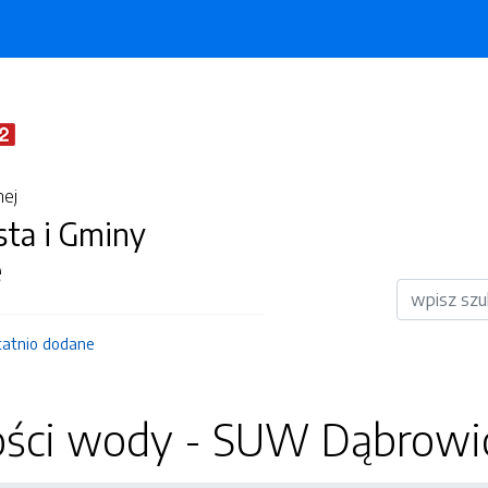
nej
sta i Gminy
e
Wyszukiwar
tatnio dodane
ości wody - SUW Dąbrowic