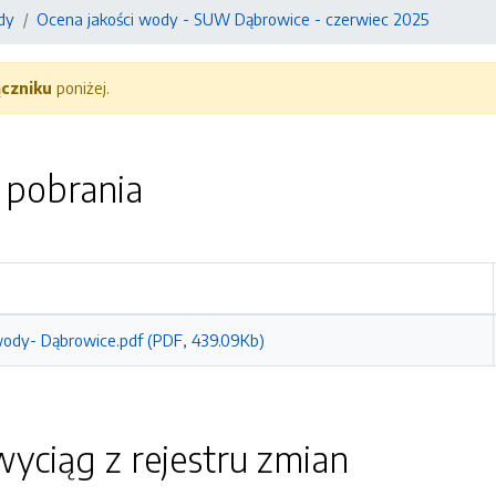
dy
Ocena jakości wody - SUW Dąbrowice - czerwiec 2025
ączniku
poniżej.
o pobrania
wody- Dąbrowice.pdf (PDF, 439.09Kb)
yciąg z rejestru zmian