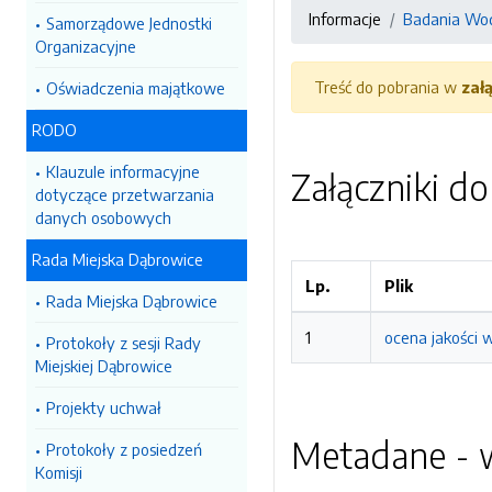
Informacje
Badania Wo
Samorządowe Jednostki
Organizacyjne
Treść do pobrania w
zał
Oświadczenia majątkowe
RODO
Klauzule informacyjne
Załączniki d
dotyczące przetwarzania
danych osobowych
Rada Miejska Dąbrowice
Lp.
Plik
Rada Miejska Dąbrowice
1
ocena jakości 
Protokoły z sesji Rady
Miejskiej Dąbrowice
Projekty uchwał
Metadane - w
Protokoły z posiedzeń
Komisji