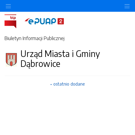
Ukryj/pokaż menu przedmiotowe
Uk
Biuletyn Informacji Publicznej
Urząd Miasta i Gminy
Dąbrowice
ostatnio dodane