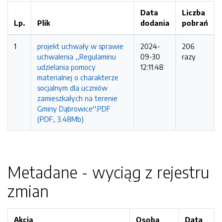
Data
Liczba
Lp.
Plik
dodania
pobrań
1
projekt uchwały w sprawie
2024-
206
uchwalenia ,,Regulaminu
09-30
razy
udzielania pomocy
12:11:48
materialnej o charakterze
socjalnym dla uczniów
zamieszkałych na terenie
Gminy Dąbrowice''.PDF
(PDF, 3.48Mb)
Metadane - wyciąg z rejestru
zmian
Akcja
Osoba
Data