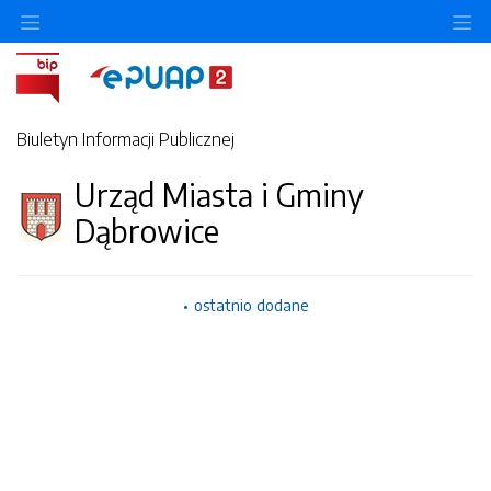
Ukryj/pokaż menu przedmiotowe
Uk
Biuletyn Informacji Publicznej
Urząd Miasta i Gminy
Dąbrowice
ostatnio dodane