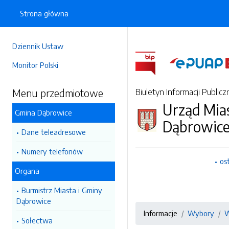
Strona główna
Dziennik Ustaw
Monitor Polski
Menu przedmiotowe
Biuletyn Informacji Publicz
Urząd Mia
Gmina Dąbrowice
Dąbrowic
Dane teleadresowe
Numery telefonów
os
Organa
Burmistrz Miasta i Gminy
Dąbrowice
Informacje
Wybory
W
Sołectwa