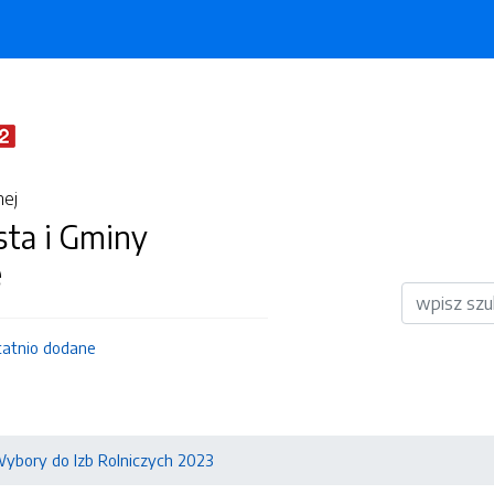
nej
sta i Gminy
e
Wyszukiwar
tatnio dodane
ybory do Izb Rolniczych 2023