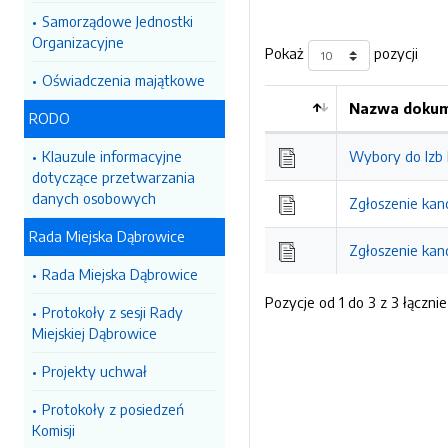
Samorządowe Jednostki
Organizacyjne
Pokaż
pozycji
Oświadczenia majątkowe
Nazwa dokum
RODO
Kolejność
Klauzule informacyjne
Wybory do Izb 
dotyczące przetwarzania
danych osobowych
Zgłoszenie kan
Rada Miejska Dąbrowice
Zgłoszenie kan
Rada Miejska Dąbrowice
Pozycje od 1 do 3 z 3 łącznie
Protokoły z sesji Rady
Miejskiej Dąbrowice
Projekty uchwał
Protokoły z posiedzeń
Komisji