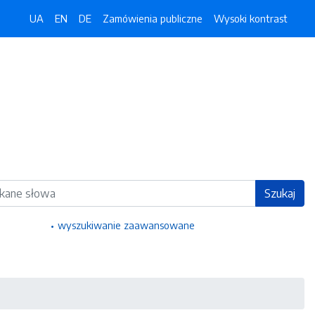
UA
EN
DE
Zamówienia publiczne
Wysoki kontrast
ka
Szukaj
wyszukiwanie zaawansowane