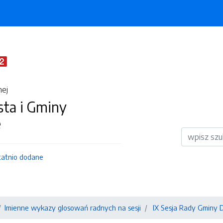
nej
sta i Gminy
e
Wyszukiwar
tatnio dodane
Imienne wykazy glosowań radnych na sesji
IX Sesja Rady Gminy D