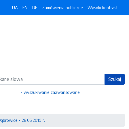
UA
EN
DE
Zamówienia publiczne
Wysoki kontrast
ka
Szukaj
wyszukiwanie zaawansowane
ąbrowice - 28.05.2019 r.