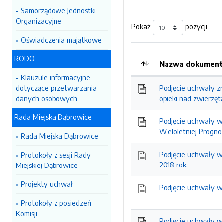
Samorządowe Jednostki
Organizacyjne
Pokaż
pozycji
Oświadczenia majątkowe
RODO
Nazwa dokumentu
Kolejność
Klauzule informacyjne
dotyczące przetwarzania
Podjęcie uchwały z
danych osobowych
opieki nad zwierzę
Rada Miejska Dąbrowice
Podjęcie uchwały w
Wieloletniej Progn
Rada Miejska Dąbrowice
Podjęcie uchwały 
Protokoły z sesji Rady
2018 rok.
Miejskiej Dąbrowice
Projekty uchwał
Podjęcie uchwały 
Protokoły z posiedzeń
Komisji
Podjęcie uchwały w