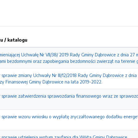
 / katalogu
mieniającej Uchwałę Nr VII/38/ 2019 Rady Gminy Dąbrowice z dnia 27 
tami bezdomnymi oraz zapobiegania bezdomności zwierząt na terenie 
 sprawie zmiany Uchwały Nr III/12/2018 Rady Gminy Dąbrowice z dnia 
ozy Finansowej Gminy Dąbrowice na lata 2019-2022.
w sprawie zatwierdzenia sprawozdania finansowego wraz ze sprawo
w sprawie wzoru wniosku o wypłatę zryczałtowanego dodatku energe
 sprawie udzielenia wotum zaufania dla Wójta Gminy Dąbrowice.