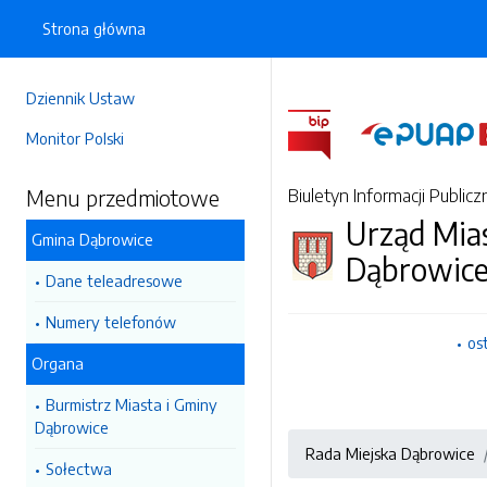
Strona główna
Dziennik Ustaw
Monitor Polski
Menu przedmiotowe
Biuletyn Informacji Publicz
Urząd Mia
Gmina Dąbrowice
Dąbrowic
Dane teleadresowe
Numery telefonów
os
Organa
Burmistrz Miasta i Gminy
Dąbrowice
Rada Miejska Dąbrowice
Sołectwa