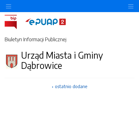
Ukryj/pokaż menu przedmiotowe
Uk
Biuletyn Informacji Publicznej
Urząd Miasta i Gminy
Dąbrowice
ostatnio dodane