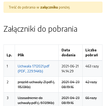
Treść do pobrania w
załączniku
poniżej.
Załączniki do pobrania
Data
Liczba
Lp.
Plik
dodania
pobrań
1
Uchwała 1712021.pdf
2021-06-21
463 razy
(PDF, 229.94Kb)
14:14:29
2
projekt uchwały ZI.pdf (,
2021-04-23
42 razy
115.13Kb)
08:19:16
3
Uzasadnienie do
2021-04-23
66 razy
uchwały.pdf (, 97.09Kb)
08:19:16