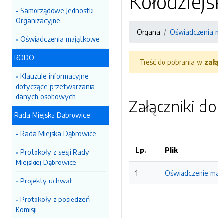
Kołodziejs
Samorządowe Jednostki
Organizacyjne
Organa
Oświadczenia 
Oświadczenia majątkowe
RODO
Treść do pobrania w
zał
Klauzule informacyjne
dotyczące przetwarzania
danych osobowych
Załączniki d
Rada Miejska Dąbrowice
Rada Miejska Dąbrowice
Lp.
Plik
Protokoły z sesji Rady
Miejskiej Dąbrowice
1
Oświadczenie maj
Projekty uchwał
Protokoły z posiedzeń
Komisji