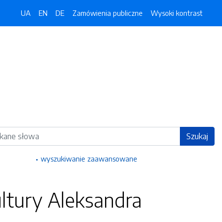
UA
EN
DE
Zamówienia publiczne
Wysoki kontrast
ka
Szukaj
wyszukiwanie zaawansowane
ltury Aleksandra