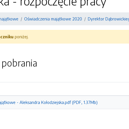
ka - rozpoczęcie pracy
majątkowe
Oświadczenia majątkowe 2020
Dyrektor Dąbrowickieg
ączniku
poniżej.
o pobrania
ątkowe - Aleksandra Kołodziejska.pdf (PDF, 1.37Mb)