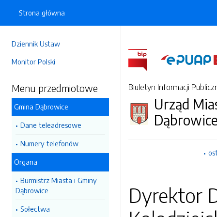
Strona główna
Dziennik Ustaw
Monitor Polski
Menu przedmiotowe
Biuletyn Informacji Publicz
Urząd Mia
Gmina Dąbrowice
Dąbrowic
Dane teleadresowe
Numery telefonów
os
Organa
Burmistrz Miasta i Gminy
Dyrektor 
Dąbrowice
Sołectwa