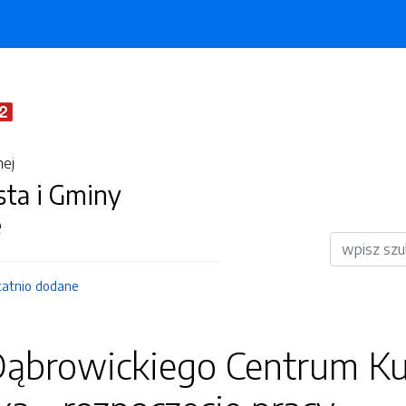
nej
sta i Gminy
e
Wyszukiwar
tatnio dodane
Dąbrowickiego Centrum Ku