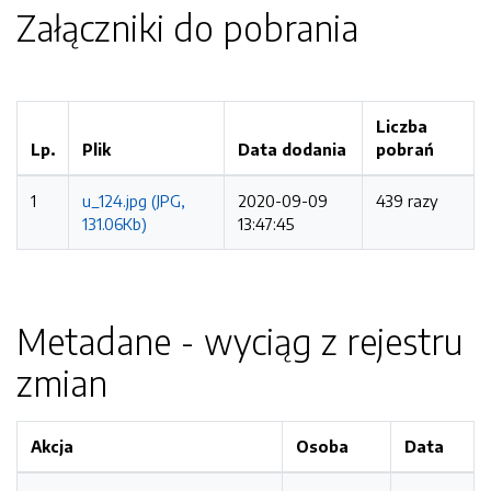
Załączniki do pobrania
Liczba
Lp.
Plik
Data dodania
pobrań
1
u_124.jpg (JPG,
2020-09-09
439 razy
131.06Kb)
13:47:45
Metadane - wyciąg z rejestru
zmian
Akcja
Osoba
Data