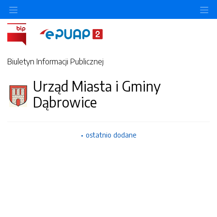
Ukryj/pokaż menu przedmiotowe
Uk
Biuletyn Informacji Publicznej
Urząd Miasta i Gminy
Dąbrowice
ostatnio dodane