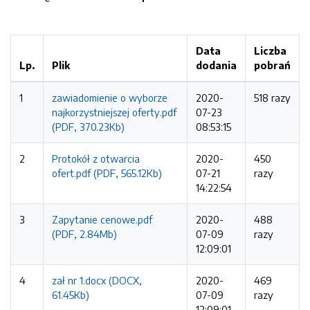
Data
Liczba
Lp.
Plik
dodania
pobrań
1
zawiadomienie o wyborze
2020-
518 razy
najkorzystniejszej oferty.pdf
07-23
(PDF, 370.23Kb)
08:53:15
2
Protokół z otwarcia
2020-
450
ofert.pdf (PDF, 565.12Kb)
07-21
razy
14:22:54
3
Zapytanie cenowe.pdf
2020-
488
(PDF, 2.84Mb)
07-09
razy
12:09:01
4
zał nr 1.docx (DOCX,
2020-
469
61.45Kb)
07-09
razy
12:09:01