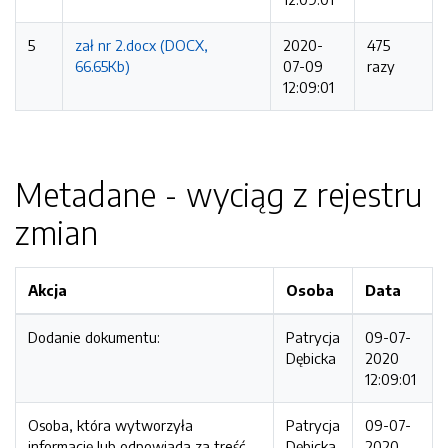
5
zał nr 2.docx (DOCX,
2020-
475
66.65Kb)
07-09
razy
12:09:01
Metadane - wyciąg z rejestru
zmian
Akcja
Osoba
Data
Dodanie dokumentu:
Patrycja
09-07-
Dębicka
2020
12:09:01
Osoba, która wytworzyła
Patrycja
09-07-
informację lub odpowiada za treść
Dębicka
2020