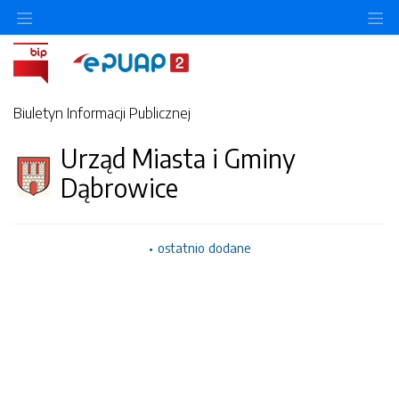
Ukryj/pokaż menu przedmiotowe
Uk
Biuletyn Informacji Publicznej
Urząd Miasta i Gminy
Dąbrowice
ostatnio dodane