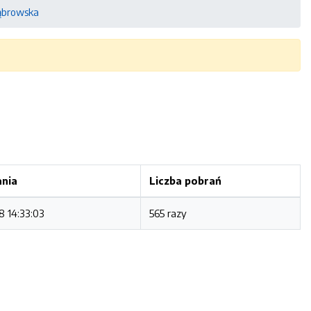
ąbrowska
ania
Liczba pobrań
 14:33:03
565 razy