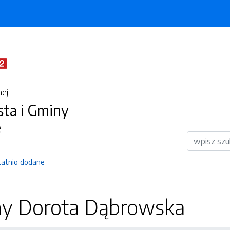
nej
sta i Gminy
e
Wyszukiwar
tatnio dodane
y Dorota Dąbrowska