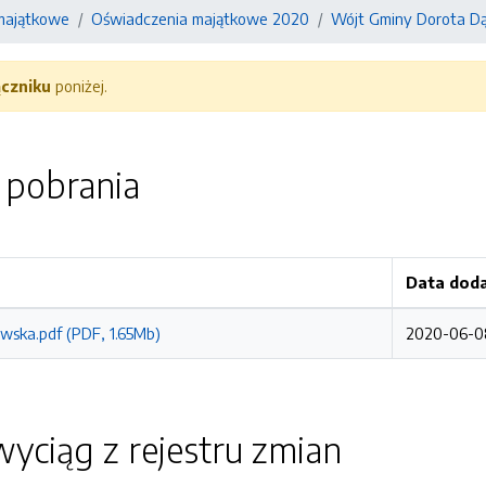
majątkowe
Oświadczenia majątkowe 2020
Wójt Gminy Dorota D
ączniku
poniżej.
o pobrania
Data dod
wska.pdf (PDF, 1.65Mb)
2020-06-08
yciąg z rejestru zmian