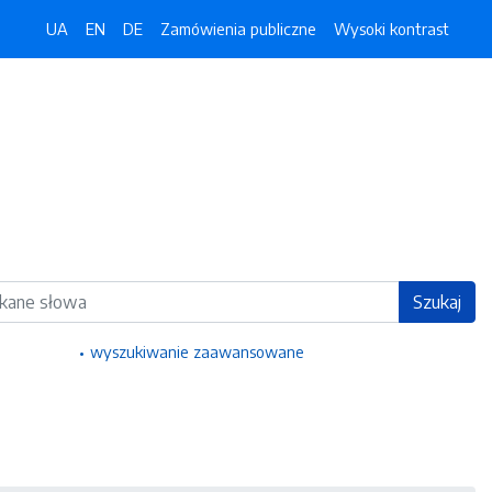
UA
EN
DE
Zamówienia publiczne
Wysoki kontrast
ka
Szukaj
wyszukiwanie zaawansowane