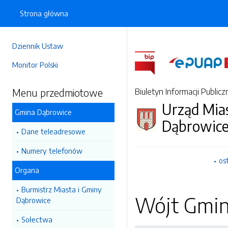
Strona główna
Dziennik Ustaw
Monitor Polski
Menu przedmiotowe
Biuletyn Informacji Publicz
Urząd Mia
Gmina Dąbrowice
Dąbrowic
Dane teleadresowe
Numery telefonów
os
Organa
Burmistrz Miasta i Gminy
Wójt Gmin
Dąbrowice
Sołectwa