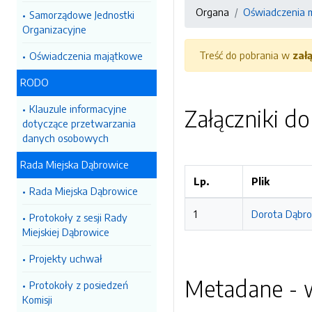
Organa
Oświadczenia 
Samorządowe Jednostki
Organizacyjne
Treść do pobrania w
zał
Oświadczenia majątkowe
RODO
Klauzule informacyjne
Załączniki d
dotyczące przetwarzania
danych osobowych
Rada Miejska Dąbrowice
Lp.
Plik
Rada Miejska Dąbrowice
1
Dorota Dąbro
Protokoły z sesji Rady
Miejskiej Dąbrowice
Projekty uchwał
Metadane - w
Protokoły z posiedzeń
Komisji