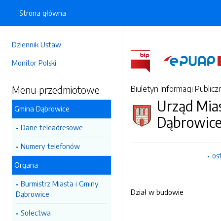
Strona główna
Dziennik Ustaw
Monitor Polski
Menu przedmiotowe
Biuletyn Informacji Publicz
Urząd Mia
Gmina Dąbrowice
Dąbrowic
Dane teleadresowe
Numery telefonów
os
Organa
Burmistrz Miasta i Gminy
Dział w budowie
Dąbrowice
Sołectwa