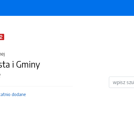
nej
sta i Gminy
e
Wyszukiwar
tatnio dodane